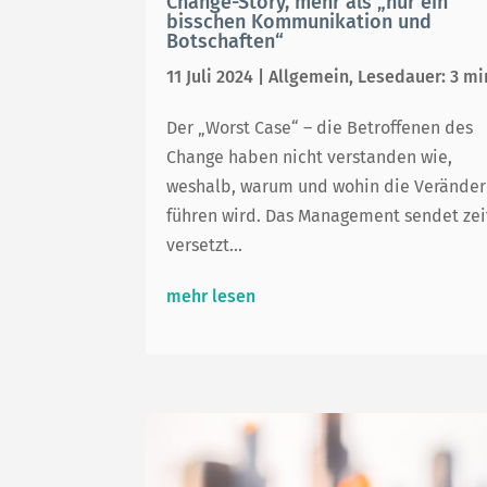
Change-Story, mehr als „nur ein
bisschen Kommunikation und
Botschaften“
ÜBER UNS
11 Juli 2024
|
Allgemein
,
Lesedauer: 3 mi
Der „Worst Case“ – die Betroffenen des
KONTAKT
Change haben nicht verstanden wie,
weshalb, warum und wohin die Verände
führen wird. Das Management sendet zei
versetzt...
mehr lesen
IMPRESSUM
DATENSCHUTZ