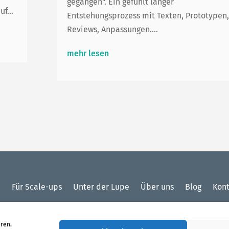
gegangen". Ein gefühlt langer
f...
Entstehungsprozess mit Texten, Prototypen,
Reviews, Anpassungen....
mehr lesen
p
Für Scale-ups
Unter der Lupe
Über uns
Blog
Kont
ren.