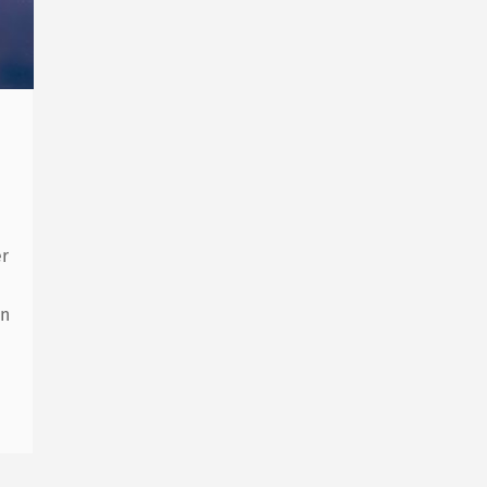
er
on