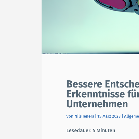
FÜR SCALE-UPS
ÜBER UNS
BLOG
KONTAKT
Bessere Entsche
Erkenntnisse für
Unternehmen
von
Nils Jeners
|
15 März 2023
|
Allgeme
Lesedauer:
5
Minuten