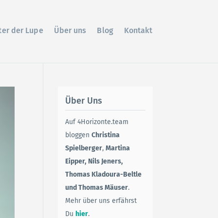
ter der Lupe
Über uns
Blog
Kontakt
Über Uns
Auf 4Horizonte.team
bloggen
Christina
Spielberger
,
Martina
Eipper,
Nils Jeners,
Thomas Kladoura-Beltle
und Thomas Mäuser
.
Mehr über uns erfährst
Du
hier
.