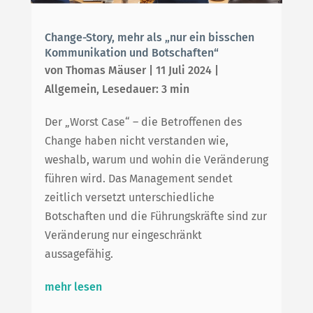
HOME
Change-Story, mehr als „nur ein bisschen
Kommunikation und Botschaften“
von
Thomas Mäuser
|
11 Juli 2024
|
DIAGNOSE-WORKSHOP
Allgemein
,
Lesedauer: 3 min
FÜR SCALE-UPS
Der „Worst Case“ – die Betroffenen des
Change haben nicht verstanden wie,
ÜBER UNS
weshalb, warum und wohin die Veränderung
führen wird. Das Management sendet
BLOG
zeitlich versetzt unterschiedliche
Botschaften und die Führungskräfte sind zur
KONTAKT
Veränderung nur eingeschränkt
aussagefähig.
mehr lesen